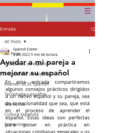
Entrada
All Posts
Spanish Exeter
All Posts
3 dic 2022
5 min de lectura
Ayudar a mi pareja a
Profesores de español
mejorar su español
Estudiantes de español
En esta entrada compartiremos 
Examen GCSE Spanish
algunos consejos prácticos dirigidos 
Tecnología y español
a un nativo español y su pareja, sea 
de la nacionalidad que sea, que está 
Gramática
en el proceso de aprender el 
Cultura española
español. Estas ideas son perfectas 
Entrevistas
para poner en práctica en 
situaciones cotidianas generales y os 