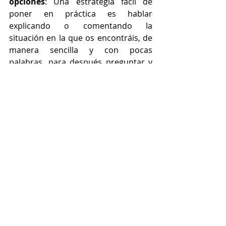
opciones
: Una estrategia fácil de 
poner en práctica es hablar 
explicando o comentando la 
situación en la que os encontráis, de 
manera sencilla y con pocas 
palabras, para después preguntar y 
ofrecer 2 posibles opciones. 
Ejemplos: 
Voy a tomar algo, ¿qué quieres, un 
refresco o una cerveza? 
Me apetece un helado, ¿de qué lo 
quieres, de chocolate o de vainilla? 
Podemos ver una película ¿te 
apetece una película de drama o de 
comedia? 