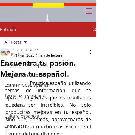
Entrada
All Posts
Spanish Exeter
All Posts
11 mar 2023
4 min de lectura
Encuentra tu pasión.
Profesores de español
Mejora tu español.
Estudiantes de español
		Practica español utilizando 
Examen GCSE Spanish
temas de información que te 
Tecnología y español
apasionen y verás que los resultados 
pueden ser increíbles. No solo 
Gramática
producirás mejoras en tu español, 
Cultura española
sino que, además, aprovecharás de 
Entrevistas
una manera mucho más eficiente el 
tiempo del que dispones. 